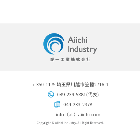
〒350-1175 埼玉県川越市笠幡2716-1
049-239-5881(代表)
049-233-2378
info（at）aiichi.com
Copyright © Aiichi Industry. All Right Reserved.